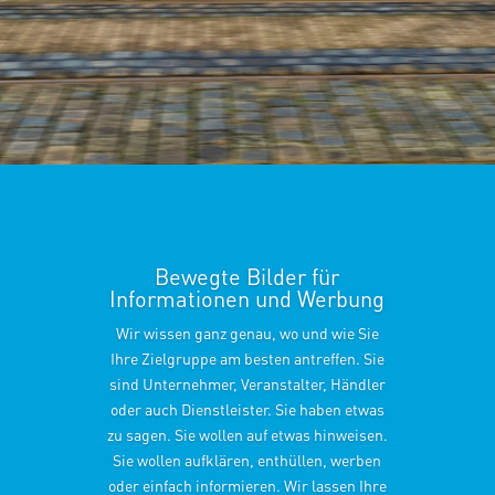
Bewegte Bilder für
Informationen und Werbung
Wir wissen ganz genau, wo und wie Sie
Ihre Zielgruppe am besten antreffen. Sie
sind Unternehmer, Veranstalter, Händler
oder auch Dienstleister. Sie haben etwas
zu sagen. Sie wollen auf etwas hinweisen.
Sie wollen aufklären, enthüllen, werben
oder einfach informieren. Wir lassen Ihre