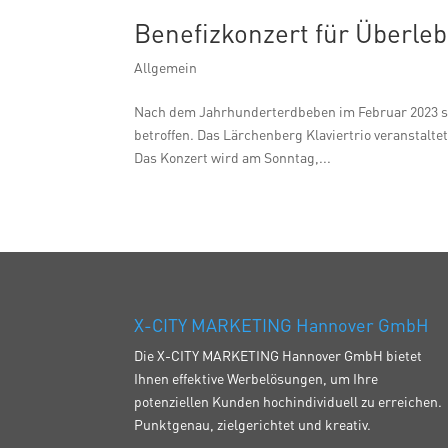
Benefizkonzert für Überle
Allgemein
Nach dem Jahrhunderterdbeben im Februar 2023 sin
betroffen. Das Lärchenberg Klaviertrio veranstalte
Das Konzert wird am Sonntag,...
X-CITY MARKETING Hannover GmbH
Die X-CITY MARKETING Hannover GmbH bietet
Ihnen effektive Werbelösungen, um Ihre
potenziellen Kunden hochindividuell zu erreichen.
Punktgenau, zielgerichtet und kreativ.